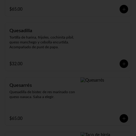
Acompañada de cebolla, cilantro, chile 
serrano, limones y salsa a elegir.
$65.00
Quesadilla
Tortilla de harina, frijoles, cochinita pibil, 
queso manchego y cebolla encurtida. 
Acompañado de puré de papa.
$32.00
Quesarrés
Quesadilla de bistec de res marinado con 
queso oaxaca. Salsa a elegir.
$65.00