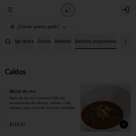
Abrir menu de navegación
Login
¿Dónde quieres pedir?
etes
Algo dulce
Extras
Bebidas
Bebidas preparadas
Caldos
Birria de res
Birria de res con consomé (500 ml) 
acompañada de cilantro, cebolla, chile 
serrano, salsa roja frita, limones y tortillas.
$118.00