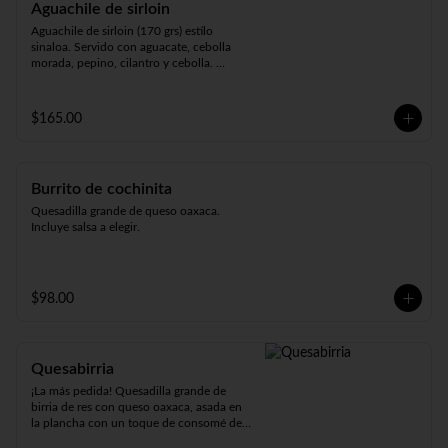
Aguachile de sirloin
Aguachile de sirloin (170 grs) estilo 
sinaloa. Servido con aguacate, cebolla 
morada, pepino, cilantro y cebolla. 
Acompañado de 3 tostadas y salsa a 
elegir.
$165.00
Burrito de cochinita
Quesadilla grande de queso oaxaca. 
Incluye salsa a elegir.
$98.00
Quesabirria
¡La más pedida! Quesadilla grande de 
birria de res con queso oaxaca, asada en 
la plancha con un toque de consomé de 
birria. Elige entre tortilla de maíz o harina. 