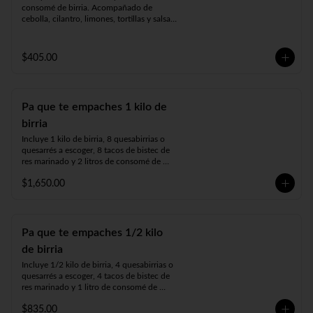
consomé de birria. Acompañado de 
cebolla, cilantro, limones, tortillas y salsa a 
elegir.
$405.00
Pa que te empaches 1 kilo de
birria
Incluye 1 kilo de birria, 8 quesabirrias o 
quesarrés a escoger, 8 tacos de bistec de 
res marinado y 2 litros de consomé de 
birria. Acompañado de cebolla, cilantro, 
$1,650.00
tortillas, limones y salsa a elegir.
Pa que te empaches 1/2 kilo
de birria
Incluye 1/2 kilo de birria, 4 quesabirrias o 
quesarrés a escoger, 4 tacos de bistec de 
res marinado y 1 litro de consomé de 
birria. Acompañado de cebolla, cilantro, 
$835.00
limones, tortillas y salsa a elegir.