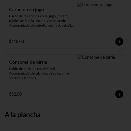
Carne en su jugo
Carne de res cocida en su jugo (500 ml), 
frjioles de la olla, tocino y salsa verde. 
Acompañado de cebolla, cilantro, cebolla 
cambray, rábanos, limones y tortillas.
$118.00
Consomé de birria
Caldo de birria de res (300 ml). 
Acompañado de cilantro, cebolla, chile 
serrano y limones.
$32.00
A la plancha