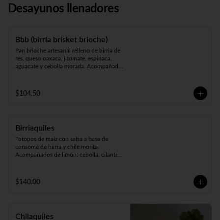
Desayunos llenadores
Bbb (birria brisket brioche)
Pan brioche artesanal relleno de birria de 
res, queso oaxaca, jitomate, espinaca, 
aguacate y cebolla morada. Acompañado 
de puré de papa.
$104.50
Birriaquiles
Totopos de maíz con salsa a base de 
consomé de birria y chile morita. 
Acompañados de limón, cebolla, cilantro 
y pan.
$140.00
Chilaquiles