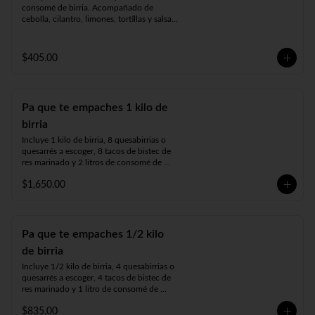
consomé de birria. Acompañado de 
cebolla, cilantro, limones, tortillas y salsa a 
elegir.
$405.00
Pa que te empaches 1 kilo de
birria
Incluye 1 kilo de birria, 8 quesabirrias o 
quesarrés a escoger, 8 tacos de bistec de 
res marinado y 2 litros de consomé de 
birria. Acompañado de cebolla, cilantro, 
$1,650.00
tortillas, limones y salsa a elegir.
Pa que te empaches 1/2 kilo
de birria
Incluye 1/2 kilo de birria, 4 quesabirrias o 
quesarrés a escoger, 4 tacos de bistec de 
res marinado y 1 litro de consomé de 
birria. Acompañado de cebolla, cilantro, 
$835.00
limones, tortillas y salsa a elegir.