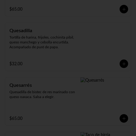
Acompañada de cebolla, cilantro, chile 
serrano, limones y salsa a elegir.
$65.00
Quesadilla
Tortilla de harina, frijoles, cochinita pibil, 
queso manchego y cebolla encurtida. 
Acompañado de puré de papa.
$32.00
Quesarrés
Quesadilla de bistec de res marinado con 
queso oaxaca. Salsa a elegir.
$65.00