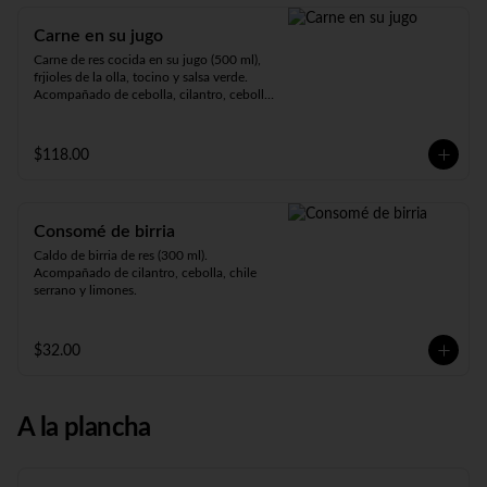
Carne en su jugo
Carne de res cocida en su jugo (500 ml), 
frjioles de la olla, tocino y salsa verde. 
Acompañado de cebolla, cilantro, cebolla 
cambray, rábanos, limones y tortillas.
$118.00
Consomé de birria
Caldo de birria de res (300 ml). 
Acompañado de cilantro, cebolla, chile 
serrano y limones.
$32.00
A la plancha