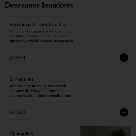
Desayunos llenadores
Bbb (birria brisket brioche)
Pan brioche artesanal relleno de birria de 
res, queso oaxaca, jitomate, espinaca, 
aguacate y cebolla morada. Acompañado 
de puré de papa.
$104.50
Birriaquiles
Totopos de maíz con salsa a base de 
consomé de birria y chile morita. 
Acompañados de limón, cebolla, cilantro 
y pan.
$140.00
Chilaquiles