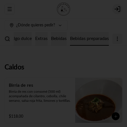
Abrir menu de navegación
Login
¿Dónde quieres pedir?
etes
Algo dulce
Extras
Bebidas
Bebidas preparadas
Caldos
Birria de res
Birria de res con consomé (500 ml) 
acompañada de cilantro, cebolla, chile 
serrano, salsa roja frita, limones y tortillas.
$118.00