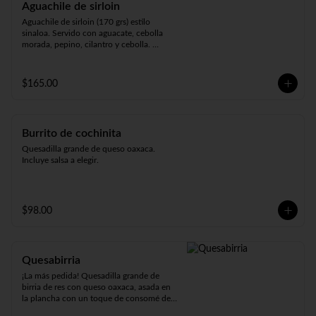
Aguachile de sirloin
Aguachile de sirloin (170 grs) estilo 
sinaloa. Servido con aguacate, cebolla 
morada, pepino, cilantro y cebolla. 
Acompañado de 3 tostadas y salsa a 
elegir.
$165.00
Burrito de cochinita
Quesadilla grande de queso oaxaca. 
Incluye salsa a elegir.
$98.00
Quesabirria
¡La más pedida! Quesadilla grande de 
birria de res con queso oaxaca, asada en 
la plancha con un toque de consomé de 
birria. Elige entre tortilla de maíz o harina. 